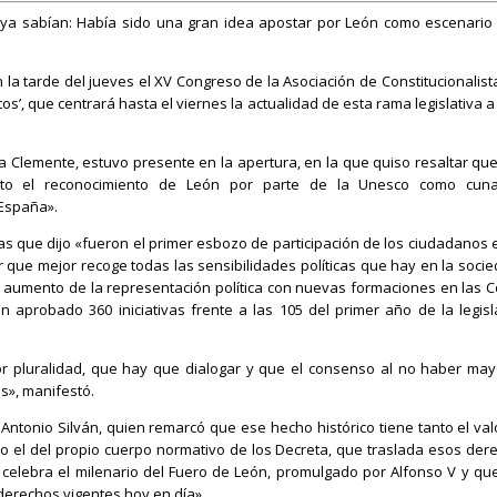
 ya sabían: Había sido una gran idea apostar por León como escenario
 la tarde del jueves el XV Congreso de la Asociación de Constitucionalist
s’, que centrará hasta el viernes la actualidad de esta rama legislativa a 
via Clemente, estuvo presente en la apertura, en la que quiso resaltar que
o el reconocimiento de León por parte de la Unesco como cuna
 España».
las que dijo «fueron el primer esbozo de participación de los ciudadanos 
 que mejor recoge todas las sensibilidades políticas que hay en la socie
el aumento de la representación política con nuevas formaciones en las C
aprobado 360 iniciativas frente a las 105 del primer año de la legisl
or pluralidad, que hay que dialogar y que el consenso al no haber may
s», manifestó.
 Antonio Silván, quien remarcó que ese hecho histórico tiene tanto el val
o el del propio cuerpo normativo de los Decreta, que traslada esos der
celebra el milenario del Fuero de León, promulgado por Alfonso V y qu
 derechos vigentes hoy en día».