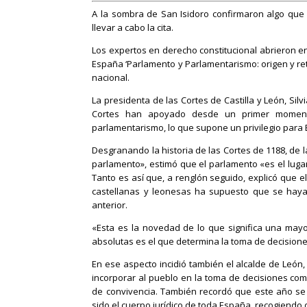
A la sombra de San Isidoro confirmaron algo que
llevar a cabo la cita.
Los expertos en derecho constitucional abrieron en
España ‘Parlamento y Parlamentarismo: origen y reto
nacional.
La presidenta de las Cortes de Castilla y León, Sil
Cortes han apoyado desde un primer moment
parlamentarismo, lo que supone un privilegio para
Desgranando la historia de las Cortes de 1188, de 
parlamento», estimó que el parlamento «es el lugar
Tanto es así que, a renglón seguido, explicó que 
castellanas y leonesas ha supuesto que se hayan 
anterior.
«Esta es la novedad de lo que significa una may
absolutas es el que determina la toma de decisione
En ese aspecto incidió también el alcalde de León,
incorporar al pueblo en la toma de decisiones com
de convivencia. También recordó que este año se 
sido el cuerpo jurídico de toda España, recogiendo