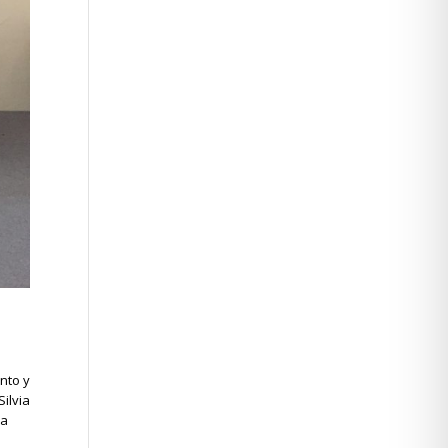
nto y
ilvia
ca