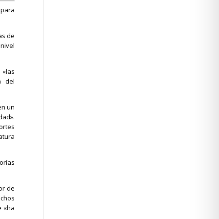
 para
as de
nivel
 «las
 del
en un
dad».
ortes
atura
orías
or de
echos
e «ha