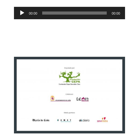
Reproductor
00:00
00:00
de
audio