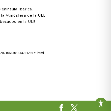
Península Ibérica.
e la Atmósfera de la ULE
 becados en la ULE.
ca/202106130133472121571.html